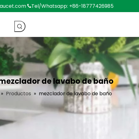
faucet.com
Tel/Whatsapp: +86-18777426985

mezclador de lavabo de baño
»
Productos
»
mezclador de lavabo de baño