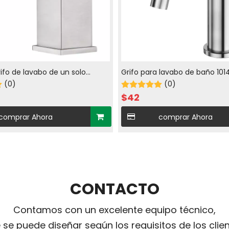
rifo de lavabo de un solo
Grifo para lavabo de baño 10
n agua fría y caliente en níquel
(0)
refrigeración individual
(0)
$
42
comprar Ahora
comprar Ahora
CONTACTO
Contamos con un excelente equipo técnico,
 se puede diseñar según los requisitos de los clien