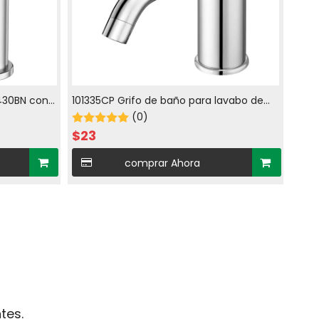
1430BN con
101335CP Grifo de baño para lavabo de
un solo orificio con agua fría y caliente
(0)
en cromado
$
23
comprar Ahora
tes.