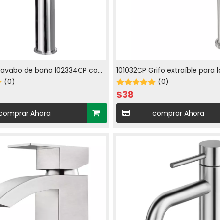
 lavabo de baño 102334CP con
101032CP Grifo extraíble para 
ón individual
(0)
baño con agua fría y caliente
(0)
cromado
$
38
comprar Ahora
comprar Ahora