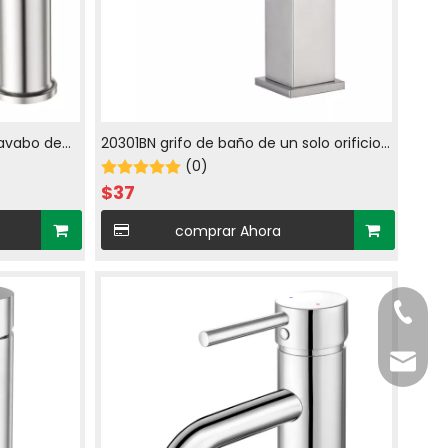
lavabo de
20301BN grifo de baño de un solo orificio
 en
con agua fría y caliente en níquel
(0)
cepillado
$
37
comprar Ahora
Teléfo
Correo 