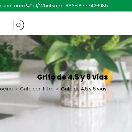
faucet.com
Tel/Whatsapp: +86-18777426985

Grifo de 4,5 y 6 vías
ocina
»
Grifo con filtro
»
Grifo de 4,5 y 6 vías