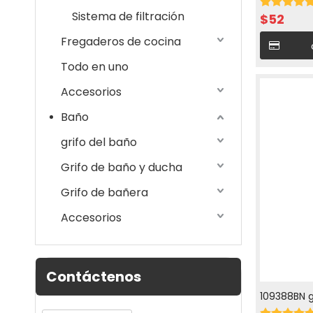
agua fría 
Sistema de filtración
$
52
Fregaderos de cocina
Todo en uno
Accesorios
Baño
grifo del baño
Grifo de baño y ducha
Grifo de bañera
Accesorios
Contáctenos
109388BN g
fría y cali