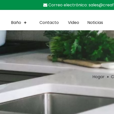
Correo electrónico:
sales@crea

Baño
Contacto
Video
Noticias
Hogar
»
C