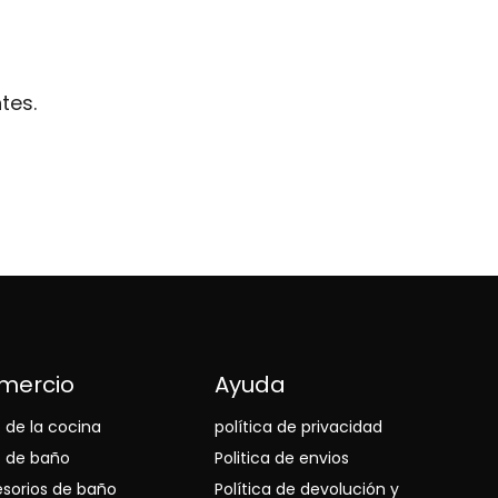
tes.
mercio
Ayuda
o de la cocina
política de privacidad
o de baño
Politica de envios
sorios de baño
Política de devolución y