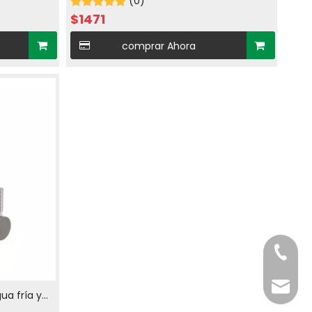
caliente en níquel cepillado
(0)
$
1471
comprar Ahora
Teléfo
Correo 
ua fría y