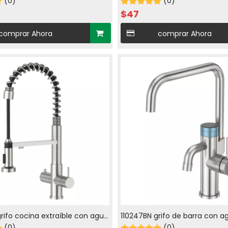
y caliente en cromado
(0)
con agua con gas
(0)
$
47
comprar Ahora
comprar Ahora
rifo cocina extraíble con agua
110247BN grifo de barra con ag
ente
(0)
caliente en níquel cepillado
(0)