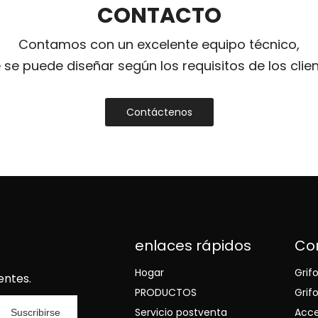
CONTACTO
Contamos con un excelente equipo técnico,
 se puede diseñar según los requisitos de los clien
Contáctenos
enlaces rápidos
Co
Hogar
Grif
entes.
PRODUCTOS
Grif
Servicio postventa
Acce
Suscribirse