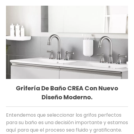
na
Grifería De Baño CREA Con Nuevo
C
Diseño Moderno.
El
pr
Entendemos que seleccionar los grifos perfectos
nu
para su baño es una decisión importante y estamos
pa
ra
aquí para que el proceso sea fluido y gratificante.