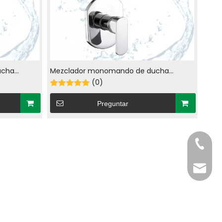
ucha
Mezclador monomando de ducha
 (23606)
empotrado de latón cromado (23506)
(0)
Preguntar
Teléfo
Correo 