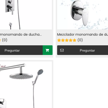
r monomando de ducha
Mezclador monomando de d
 de latón cromado (23806)
(0)
empotrado de latón cromado
(0)
Preguntar
Preguntar