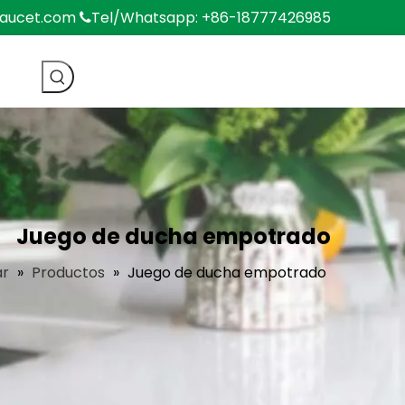
faucet.com
Tel/Whatsapp: +86-18777426985

Juego de ducha empotrado
ar
»
Productos
»
Juego de ducha empotrado