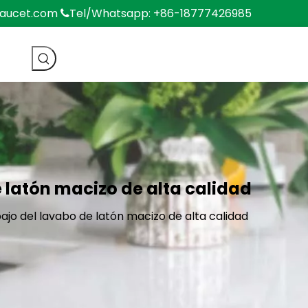
faucet.com
Tel/Whatsapp: +86-18777426985

 latón macizo de alta calidad
ajo del lavabo de latón macizo de alta calidad