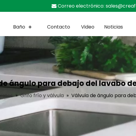
Correo electrónico:
sales@crea

Baño
Contacto
Video
Noticias
de ángulo para debajo del lavabo de
uctos
»
Grifo frío y válvula
»
Válvula de ángulo para deb