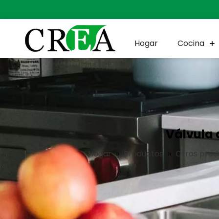
Hogar
Cocina
Válvula 
Hogar
»
Productos
»
Otros prod