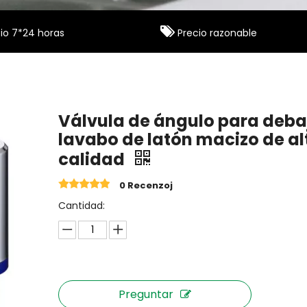

io 7*24 horas
Precio razonable
Válvula de ángulo para deba
lavabo de latón macizo de al
calidad
0 Recenzoj
Cantidad:
Preguntar