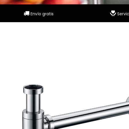


Envío gratis
Servic