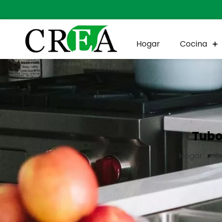
Hogar
Cocina
Tubo
Hogar
»
B