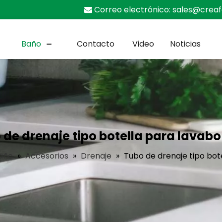
Correo electrónico:
sales@crea

Baño
Contacto
Video
Noticias
 de drenaje tipo botella para lavab
año
»
Accesorios
»
Drenaje
»
Tubo de drenaje tipo bot