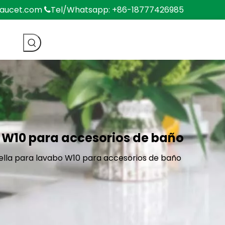
faucet.com
Tel/Whatsapp: +86-18777426985

o W10 para accesorios de baño
ella para lavabo W10 para accesorios de baño