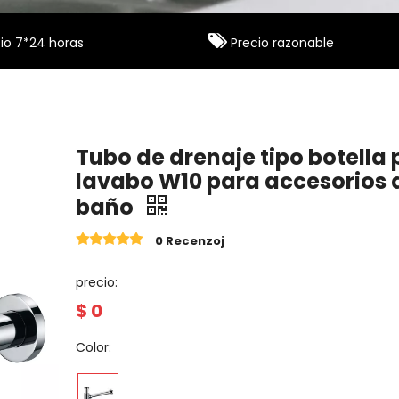

io 7*24 horas
Precio razonable
Tubo de drenaje tipo botella
lavabo W10 para accesorios 
baño
0 Recenzoj
precio:
$
0
Color: