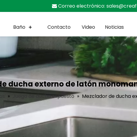
Correo electrónico:
sales@crea

Baño
Contacto
Video
Noticias
de ducha externo de latón monoman
os
»
Juego de ducha expuesto
»
Mezclador de ducha e