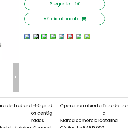
Preguntar
Añadir al carrito
a de trabajo:
1-90 grad
Operación abierta:
Tipo de pa
os centíg
a
rados
Marca comercial:
catalina
dad de Kaiping, Guangd
Código hs:
84818090