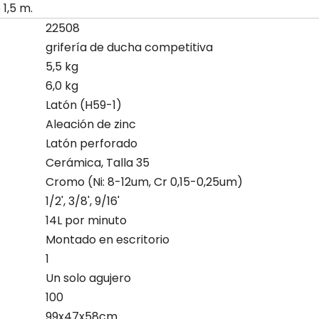
1,5 m.
22508
grifería de ducha competitiva
5,5 kg
6,0 kg
Latón (H59-1)
Aleación de zinc
Latón perforado
Cerámica, Talla 35
Cromo (Ni: 8-12um, Cr 0,15-0,25um)
1/2', 3/8', 9/16'
14L por minuto
Montado en escritorio
1
Un solo agujero
100
99x47x58cm