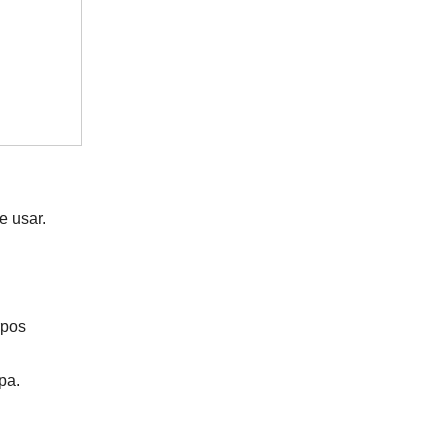
e usar.
rpos
pa.