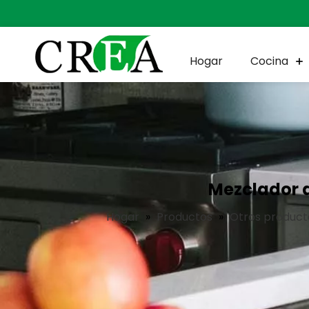
Hogar
Cocina
Mezclador 
Hogar
»
Productos
»
Otros product