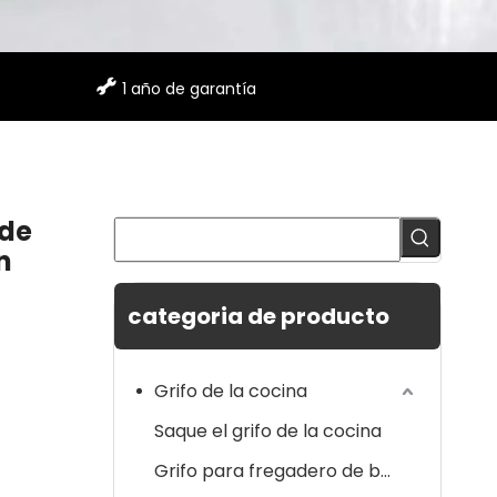

1 año de garantía
 de
n
categoria de producto
Grifo de la cocina
Saque el grifo de la cocina
Grifo para fregadero de barra