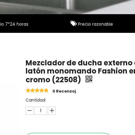

io 7*24 horas
Precio razonable
Mezclador de ducha externo
latón monomando Fashion e
cromo (22508)
0 Recenzoj
Cantidad: