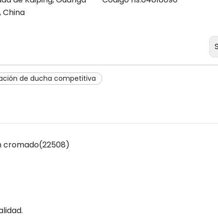
, China
lación de ducha competitiva
ón cromado(22508)
lidad.