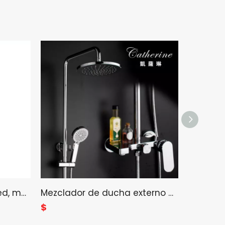
Juego de ducha de pared, mezclador de agua para baño, cabezal de ducha tipo lluvia
Mezclador de ducha externo de latón, monomando, moderno, cromado (10163)
$
$