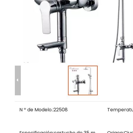
N º de Modelo.:
22508
Temperatur
Especificación:
cartucho de 35 m
Origen:
Ciu