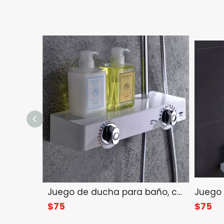
Juego de ducha para baño, cabezal de ducha, agua caliente
$
75
$
75