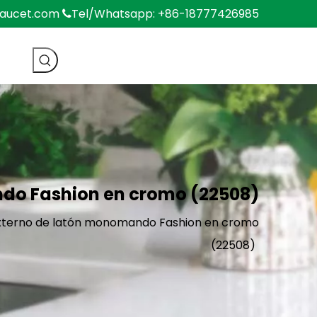
faucet.com
Tel/Whatsapp: +86-18777426985

do Fashion en cromo (22508)
xterno de latón monomando Fashion en cromo
(22508)