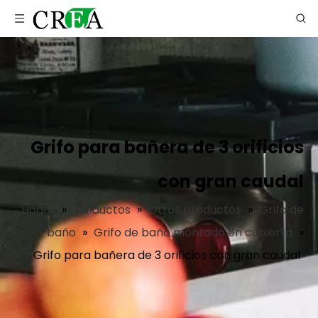
Grifo para bañera de 3 orificios
con gran caudal
Hogar
»
Productos
»
Otros productos
»
Grifo de
baño
»
Grifo de baño montado en cubierta
»
Grifo para bañera de 3 orificios con gran caudal