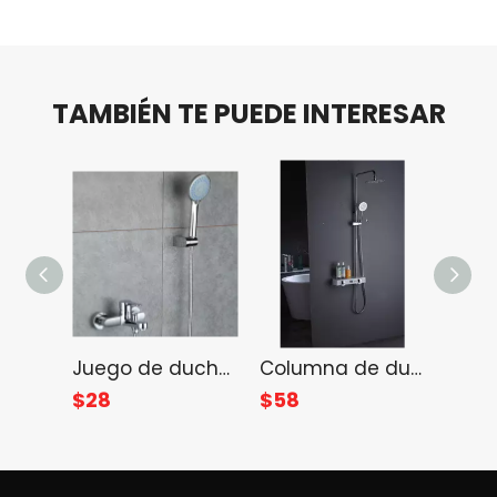
TAMBIÉN TE PUEDE INTERESAR
Juego de ducha montado en la pared con cabezal de ducha con cable telefónico de 2 vías
Columna de ducha de 2 vías con pantalla digital de temperatura
$
28
$
58
$
40