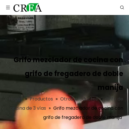
Grifo mezclador de cocina con
grifo de fregadero de doble
manija
Hogar
»
Productos
»
Otros productos
»
Grifo de
cocina de 3 vías
»
Grifo mezclador de cocina con
grifo de fregadero de doble manija