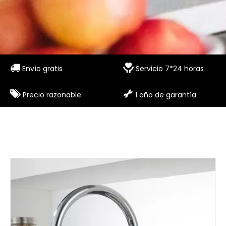


Envío gratis
Servicio 7*24 horas


Precio razonable
1 año de garantía