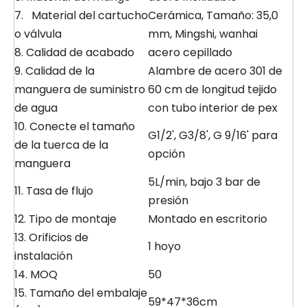
7. Material del cartucho
Cerámica, Tamaño: 35,0
o válvula
mm, Mingshi, wanhai
8. Calidad de acabado
acero cepillado
9. Calidad de la
Alambre de acero 301 de
manguera de suministro
60 cm de longitud tejido
de agua
con tubo interior de pex
10. Conecte el tamaño
G1/2', G3/8', G 9/16' para
de la tuerca de la
opción
manguera
5L/min, bajo 3 bar de
11. Tasa de flujo
presión
12. Tipo de montaje
Montado en escritorio
13. Orificios de
1 hoyo
instalación
14. MOQ
50
15. Tamaño del embalaje
59*47*36cm