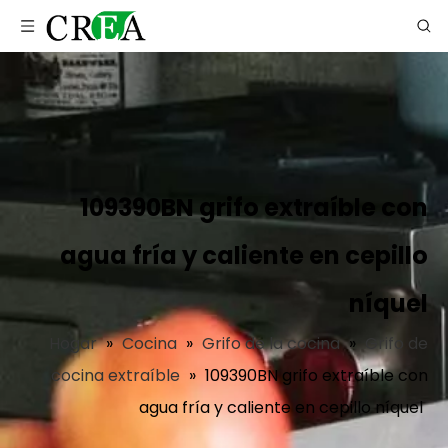
109390BN grifo extraíble con
agua fría y caliente en cepillo
níquel
Hogar
»
Cocina
»
Grifo de la cocina
»
Grifo de
cocina extraíble
»
109390BN grifo extraíble con
agua fría y caliente en cepillo níquel